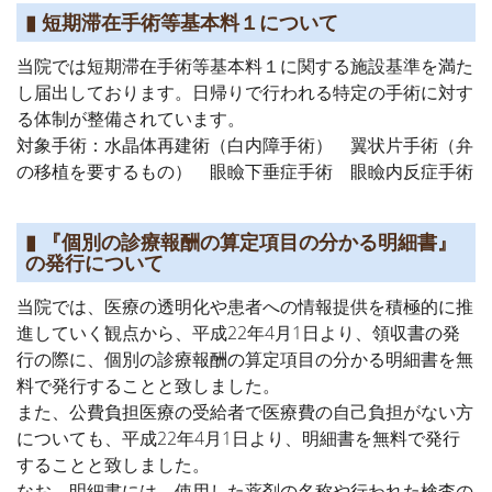
▮ 短期滞在手術等基本料１について
当院では短期滞在手術等基本料１に関する施設基準を満た
し届出しております。日帰りで行われる特定の手術に対す
る体制が整備されています。
対象手術：水晶体再建術（白内障手術） 翼状片手術（弁
の移植を要するもの） 眼瞼下垂症手術 眼瞼内反症手術
▮ 『個別の診療報酬の算定項目の分かる明細書』
の発行について
当院では、医療の透明化や患者への情報提供を積極的に推
進していく観点から、平成22年4月1日より、領収書の発
行の際に、個別の診療報酬の算定項目の分かる明細書を無
料で発行することと致しました。
また、公費負担医療の受給者で医療費の自己負担がない方
についても、平成22年4月1日より、明細書を無料で発行
することと致しました。
なお、明細書には、使用した薬剤の名称や行われた検査の