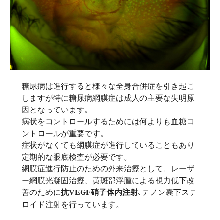
糖尿病は進行すると様々な全身合併症を引き起こ
しますが特に糖尿病網膜症は成人の主要な失明原
因となっています。
病状をコントロールするためには何よりも血糖コ
ントロールが重要です。
症状がなくても網膜症が進行していることもあり
定期的な眼底検査が必要です。
網膜症進行防止のための外来治療として、レーザ
ー網膜光凝固治療、黄斑部浮腫による視力低下改
善のために
､テノン囊下ステ
抗VEGF硝子体内注射
ロイド注射を行っています。