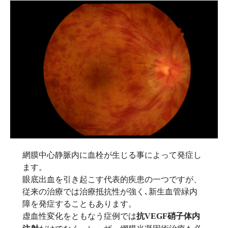
網膜中心静脈内に血栓が生じる事によって発症し
ます。
眼底出血を引き起こす代表的疾患の一つですが、
従来の治療では治療抵抗性が強く､新生血管緑内
障を発症することもあります。
虚血性変化をともなう症例では
抗VEGF硝子体内