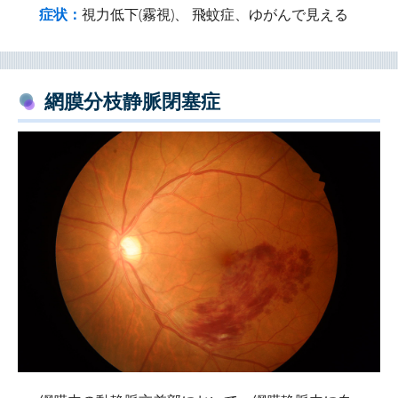
症状：
視力低下(霧視)、 飛蚊症、ゆがんで見える
網膜分枝静脈閉塞症