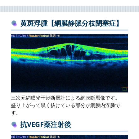
黄斑浮腫【網膜静脈分枝閉塞症】
三次元網膜光干渉断層計による網膜断層像です。
盛り上がって黒く抜けている部分が網膜内浮腫で
す。
抗VEGF薬注射後