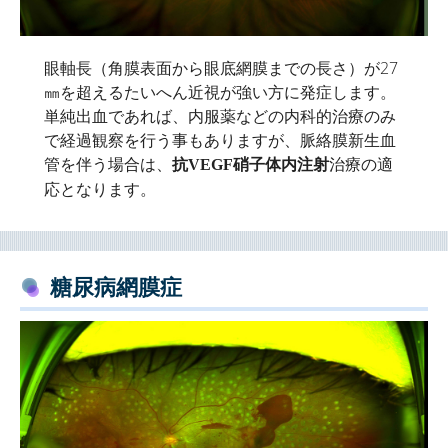
眼軸長（角膜表面から眼底網膜までの長さ）が27
㎜を超えるたいへん近視が強い方に発症します。
単純出血であれば、内服薬などの内科的治療のみ
で経過観察を行う事もありますが、脈絡膜新生血
管を伴う場合は、
治療の適
抗VEGF硝子体内注射
応となります。
糖尿病網膜症