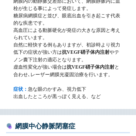
網膜内の動静脈交差部において、網膜静脈内に血
栓が生じる事によって発症します。
糖尿病網膜症と並び、眼底出血を引き起こす代表
的な疾患です。
高血圧による動脈硬化が発症の大きな原因と考え
られています。
自然に軽快する例もありますが、初診時より視力
低下の症状が強い方は
やテ
抗VEGF硝子体内注射
ノン囊下注射の適応となります。
虚血性変化が強い場合は
と
抗VEGF硝子体内注射
合わせ､レーザー網膜光凝固治療を行います。
症状：
急な眼のかすみ、視力低下
出血したところが黒っぽく見える、など
網膜中心静脈閉塞症