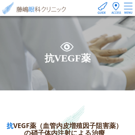
抗VEGF薬
抗VEGF薬（血管内皮増殖因子阻害薬）
の硝子体内注射による治療