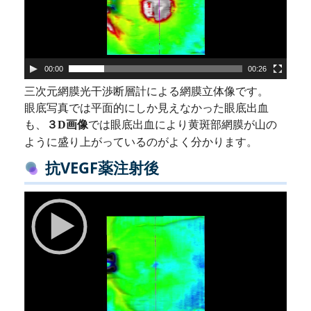
00:00
00:26
三次元網膜光干渉断層計による網膜立体像です。
眼底写真では平面的にしか見えなかった眼底出血
も、
では眼底出血により黄斑部網膜が山の
３D画像
ように盛り上がっているのがよく分かります。
抗VEGF薬注射後